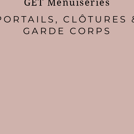
GET Menuiseries
PORTAILS, CLÔTURES 
GARDE CORPS
du caractère à vos ex
s portails, clôtures e
ur mesure, alliant séc
esthétisme.